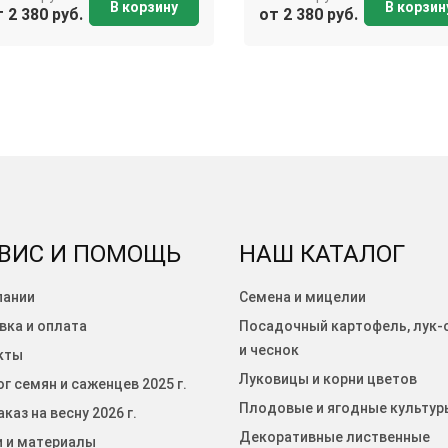
В корзину
В корзин
 2 380 руб.
от 2 380 руб.
ВИС И ПОМОЩЬ
НАШ КАТАЛОГ
пании
Семена и мицелии
вка и оплата
Посадочный картофель, лук-
и чеснок
кты
Луковицы и корни цветов
г семян и саженцев 2025 г.
Плодовые и ягодные культур
каз на весну 2026 г.
Декоративные лиственные
и и материалы