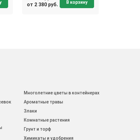
у
В корзину
от 2 380 руб.
от 2 380 ру
Многолетние цветы в контейнерах
севок
Ароматные травы
Злаки
Комнатные растения
ы
Грунт и торф
Химикаты и удобрения