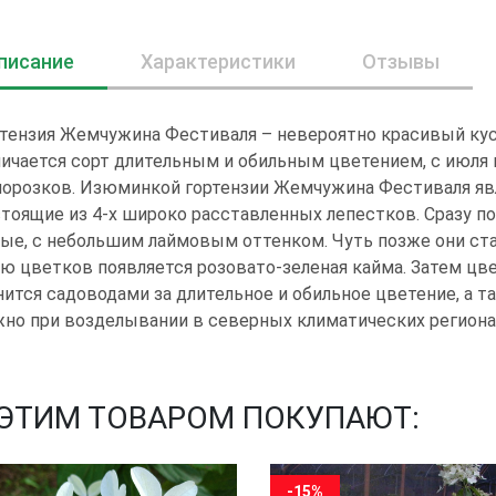
писание
Характеристики
Отзывы
тензия Жемчужина Фестиваля – невероятно красивый куста
ичается сорт длительным и обильным цветением, с июля 
морозков. Изюминкой гортензии Жемчужина Фестиваля яв
тоящие из 4-х широко расставленных лепестков. Сразу п
ые, с небольшим лаймовым оттенком. Чуть позже они ст
ю цветков появляется розовато-зеленая кайма. Затем цв
ится садоводами за длительное и обильное цветение, а т
но при возделывании в северных климатических региона
 ЭТИМ ТОВАРОМ ПОКУПАЮТ:
-15%