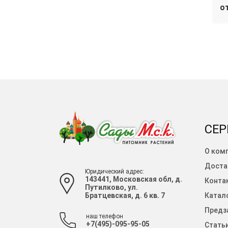
В корзину
В корзину
от 2 380 руб.
от
СЕР
О ком
Доста
Юридический адрес:
143441, Московская обл, д.
Конта
Путилково, ул.
Братцевская, д. 6 кв. 7
Катало
Предза
наш телефон
+7(495)-095-95-05
Стать