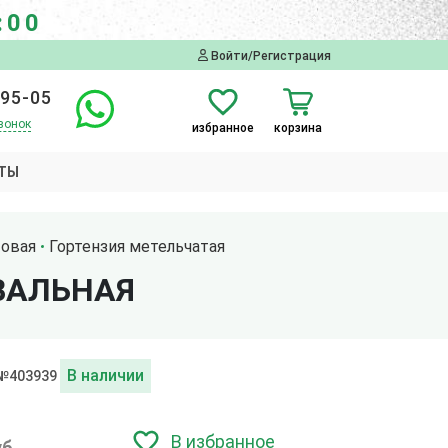
:00
Войти/Регистрация
-95-05
вонок
избранное
корзина
ТЫ
товая
Гортензия метельчатая
ВАЛЬНАЯ
В наличии
 №403939
В избранное
уб