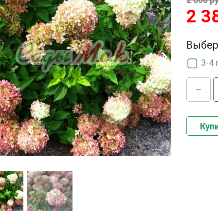
2 3
Выбер
3-4 
Купи