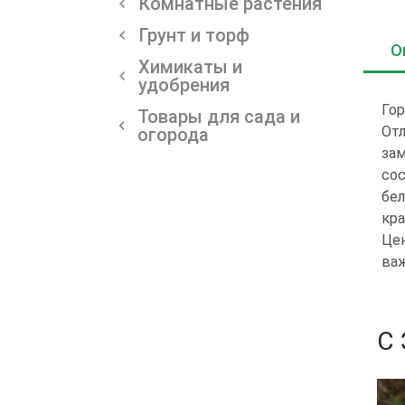
Комнатные растения
Грунт и торф
О
Химикаты и
удобрения
Гор
Товары для сада и
Отл
огорода
за
сос
бел
кра
Цен
важ
С
-15%