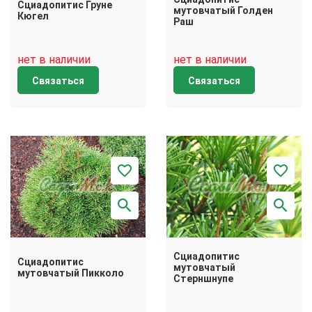
Сциадопитис Груне
мутовчатый Голден
Кюгел
Раш
нет в наличии
нет в наличии
Связаться
Связаться
Сциадопитис
Сциадопитис
мутовчатый
мутовчатый Пикколо
Стерншнупе