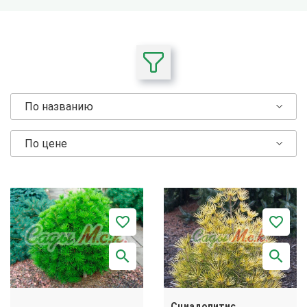
По названию
По цене
Сциадопитис