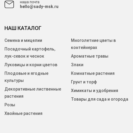
наша почта
hello@sady-msk.ru
НАШ КАТАЛОГ
Семена и мицелии
Многолетние цветы в
контейнерах
Посадочный картофель,
лук-севок и чеснок
Ароматные травы
Луковицы и корни цветов
Злаки
Плодовые и ягодные
Комнатные растения
культуры
Грунт и торф
Декоративные лиственные
Химикаты и удобрения
растения
Товары для сада и огорода
Розы
Хвойные растения