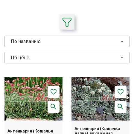
По названию
По цене
Антеннария (Кошачья
Антеннария (Кошачья
лапка) двудомная