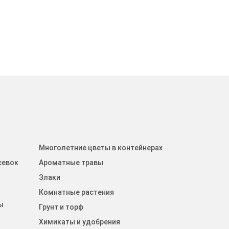
Многолетние цветы в контейнерах
севок
Ароматные травы
Злаки
Комнатные растения
ы
Грунт и торф
Химикаты и удобрения