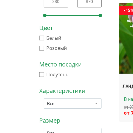
-15
Цвет
Белый
Розовый
Место посадки
Полутень
ЛАН
Характеристики
В н
Все
от 8
от 
Размер
Все