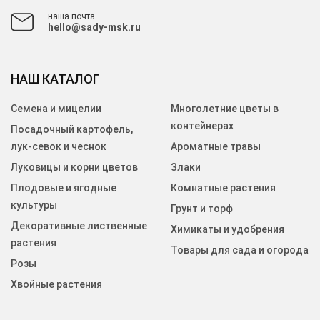
наша почта
hello@sady-msk.ru
НАШ КАТАЛОГ
Семена и мицелии
Многолетние цветы в
контейнерах
Посадочный картофель,
лук-севок и чеснок
Ароматные травы
Луковицы и корни цветов
Злаки
Плодовые и ягодные
Комнатные растения
культуры
Грунт и торф
Декоративные лиственные
Химикаты и удобрения
растения
Товары для сада и огорода
Розы
Хвойные растения