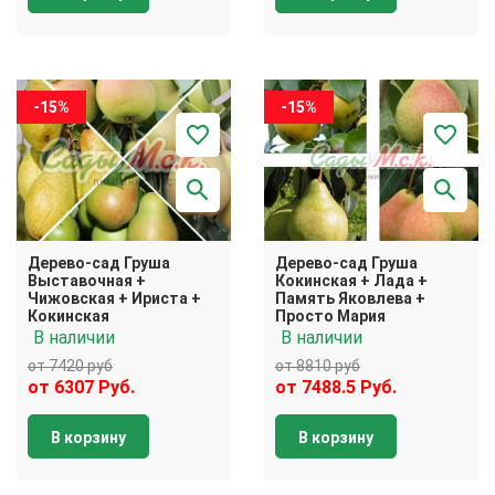
-15%
-15%
Дерево-сад Груша
Дерево-сад Груша
Выставочная +
Кокинская + Лада +
Чижовская + Ириста +
Память Яковлева +
Кокинская
Просто Мария
В наличии
В наличии
от 7420 руб
от 8810 руб
от 6307 Руб.
от 7488.5 Руб.
В корзину
В корзину