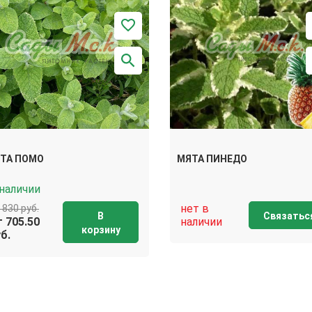
ТА ПОМО
МЯТА ПИНЕДО
 наличии
нет в
 830 руб.
В
Связатьс
т 705.50
наличии
корзину
б.