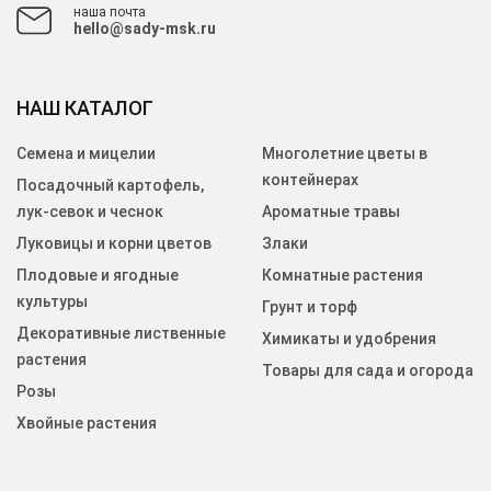
наша почта
hello@sady-msk.ru
НАШ КАТАЛОГ
Семена и мицелии
Многолетние цветы в
контейнерах
Посадочный картофель,
лук-севок и чеснок
Ароматные травы
Луковицы и корни цветов
Злаки
Плодовые и ягодные
Комнатные растения
культуры
Грунт и торф
Декоративные лиственные
Химикаты и удобрения
растения
Товары для сада и огорода
Розы
Хвойные растения