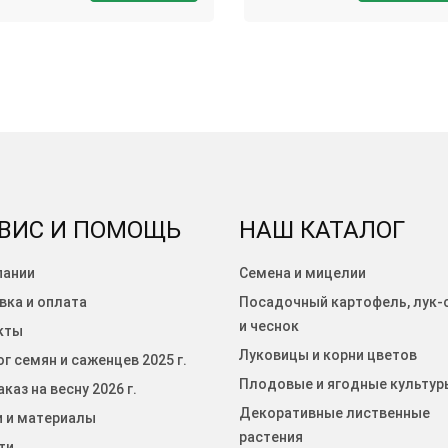
ВИС И ПОМОЩЬ
НАШ КАТАЛОГ
пании
Семена и мицелии
вка и оплата
Посадочный картофель, лук-
и чеснок
кты
Луковицы и корни цветов
г семян и саженцев 2025 г.
Плодовые и ягодные культур
каз на весну 2026 г.
Декоративные лиственные
и и материалы
растения
ти