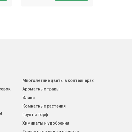
Многолетние цветы в контейнерах
севок
Ароматные травы
Злаки
Комнатные растения
ы
Грунт и торф
Химикаты и удобрения
Товары для сада и огорода