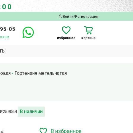
:00
Войти/Регистрация
-95-05
вонок
избранное
корзина
ТЫ
товая
Гортензия метельчатая
В наличии
 №259064
В избранное
уб