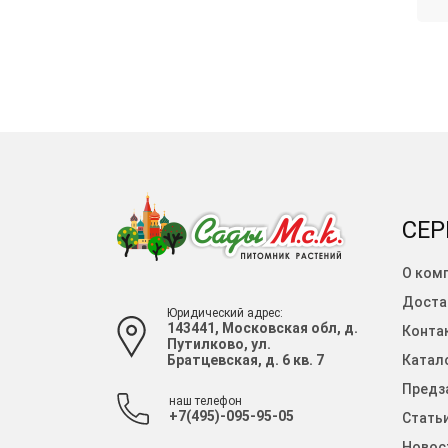
СЕР
О ком
Доста
Юридический адрес:
143441, Московская обл, д.
Конта
Путилково, ул.
Братцевская, д. 6 кв. 7
Катало
Предза
наш телефон
+7(495)-095-95-05
Стать
Новос