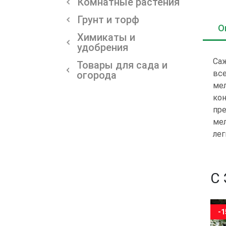
Комнатные растения
Грунт и торф
О
Химикаты и
удобрения
Саж
Товары для сада и
все
огорода
мел
кон
пре
мел
лег
С
-15%
-