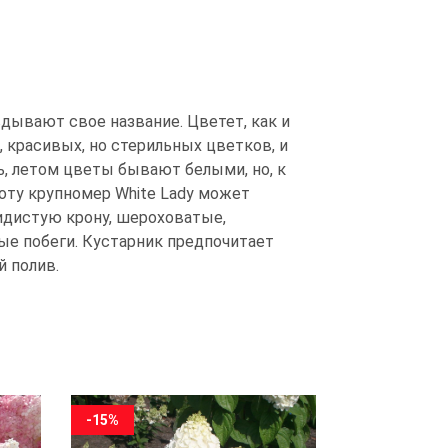
дывают свое название. Цветет, как и
, красивых, но стерильных цветков, и
, летом цветы бывают белыми, но, к
оту крупномер White Lady может
идистую крону, шероховатые,
ые побеги. Кустарник предпочитает
й полив.
-15%
-15%