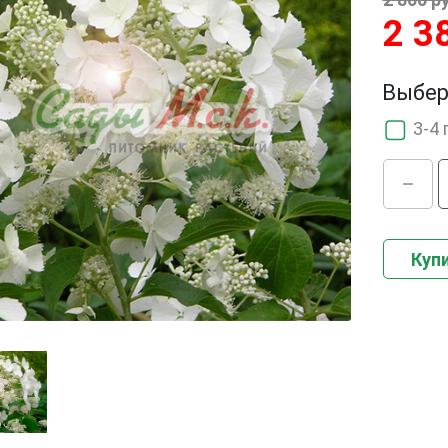
2 3
Выбер
3-4 
Купи