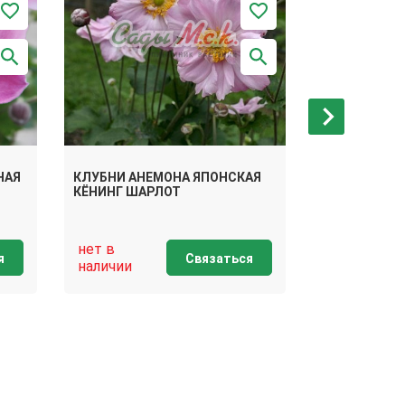
НАЯ
КЛУБНИ АНЕМОНА ЯПОНСКАЯ
КЛУБНИ АНЕ
КЁНИНГ ШАРЛОТ
РОТКЕПЧЕН
нет в
нет в
я
Связаться
наличии
наличии