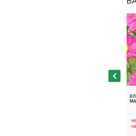
В
А ЯПОНСКАЯ
КЛУБНИ АНЕМОНА ГИБРИДНАЯ
КЛ
ХАДСПЕН ЭБАНДЕНС
МА
нет в
н
Связаться
Связаться
наличии
н