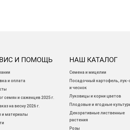
ВИС И ПОМОЩЬ
НАШ КАТАЛОГ
пании
Семена и мицелии
вка и оплата
Посадочный картофель, лук-
и чеснок
кты
Луковицы и корни цветов
г семян и саженцев 2025 г.
Плодовые и ягодные культур
каз на весну 2026 г.
Декоративные лиственные
и и материалы
растения
ти
Розы