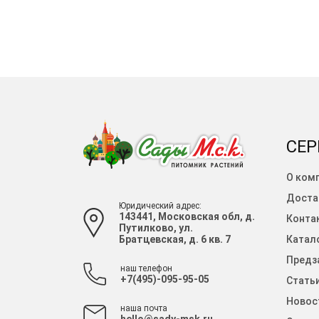
СЕР
О ком
Доста
Юридический адрес:
143441, Московская обл, д.
Конта
Путилково, ул.
Братцевская, д. 6 кв. 7
Катало
Предза
наш телефон
+7(495)-095-95-05
Стать
Новос
наша почта
hello@sady-msk.ru