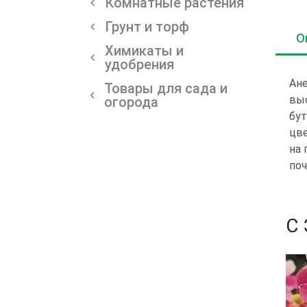
Комнатные растения
Грунт и торф
О
Химикаты и
удобрения
Ане
Товары для сада и
выс
огорода
бут
цве
на 
по
С