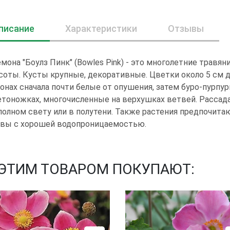
писание
Характеристики
Отзывы
мона "Боулз Пинк" (Bowles Pink) - это многолетние травя
оты. Кусты крупные, декоративные. Цветки около 5 см д
онах сначала почти белые от опушения, затем буро-пурп
тоножках, многочисленные на верхушках ветвей. Рассада
полном свету или в полутени. Также растения предпочита
чвы с хорошей водопроницаемостью.
 ЭТИМ ТОВАРОМ ПОКУПАЮТ: