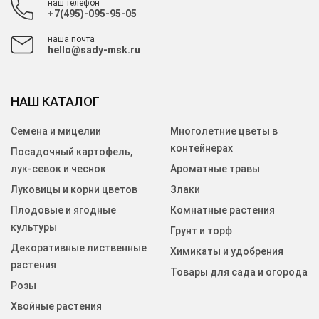
наш телефон
+7(495)-095-95-05
наша почта
hello@sady-msk.ru
НАШ КАТАЛОГ
Семена и мицелии
Многолетние цветы в
контейнерах
Посадочный картофель,
лук-севок и чеснок
Ароматные травы
Луковицы и корни цветов
Злаки
Плодовые и ягодные
Комнатные растения
культуры
Грунт и торф
Декоративные лиственные
Химикаты и удобрения
растения
Товары для сада и огорода
Розы
Хвойные растения