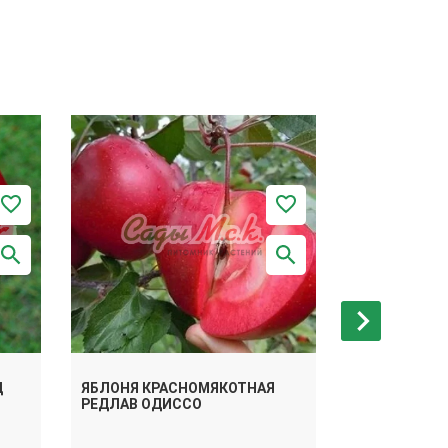
Д
ЯБЛОНЯ КРАСНОМЯКОТНАЯ
ЯБЛОНЯ КР
РЕДЛАВ ОДИССО
БАЙЯ МАРИС