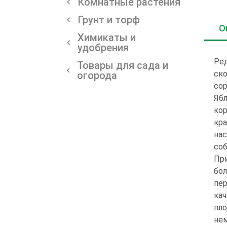
Комнатные растения
Грунт и торф
О
Химикаты и
удобрения
Ред
Товары для сада и
ско
огорода
сор
Ябл
кор
кра
на
соб
При
бол
пер
кач
пло
не