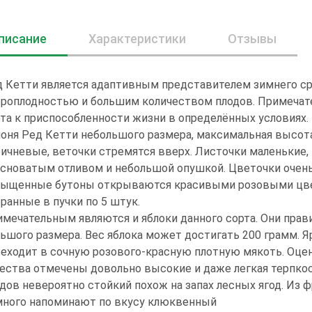
писание
Характеристики
Отзывы
 Кетти является адаптивным представителем зимнего сро
роплодностью и большим количеством плодов. Примечат
та к приспособленности жизни в определённых условиях.
оня Ред Кетти небольшого размера, максимальная высота 
ичневые, веточки стремятся вверх. Листочки маленькие, 
сноватым отливом и небольшой опушкой. Цветочки очень
сыщенные бутоны открываются красивыми розовыми цвет
ранные в пучки по 5 штук.
мечательным являются и яблоки данного сорта. Они прав
ьшого размера. Вес яблока может достигать 200 грамм. 
еходит в сочную розового-красную плотную мякоть. Оцен
ества отмечены довольно высокие и даже легкая терпкост
дов невероятно стойкий похож на запах лесных ягод. Из
много напоминают по вкусу клюквенный