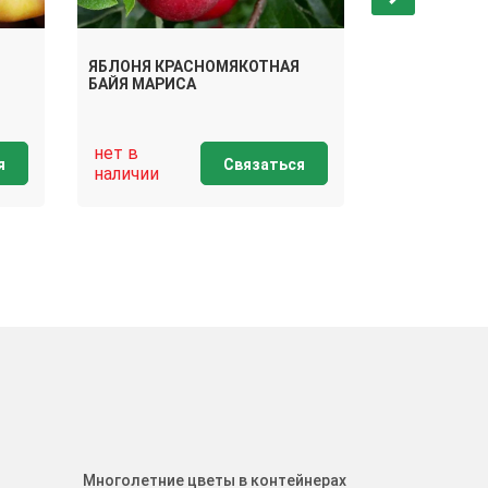
ЯБЛОНЯ КРАСНОМЯКОТНАЯ
ЯБЛОНЯ КР
БАЙЯ МАРИСА
ДЖЕРОМИН
нет в
нет в
я
Связаться
наличии
наличии
Многолетние цветы в контейнерах