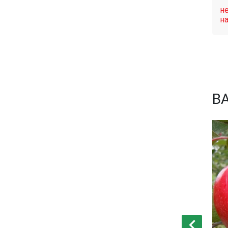
нет в
н
Связаться
Связаться
наличии
н
В