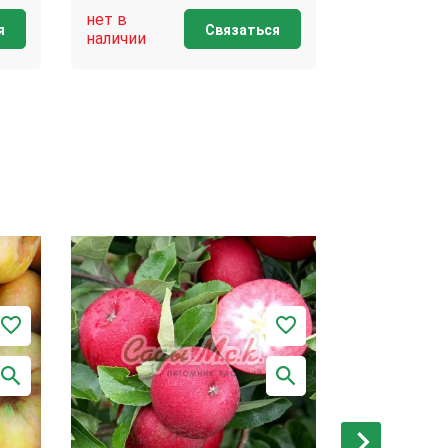
нет в
нет в
я
Связаться
наличии
наличии