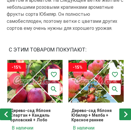
цветом и ароматом. На следующей ветке жёлтые с
небольшими розовыми крапинками ароматные
фрукты сорта Юбиляр. Он полностью
самобесплоден, поэтому ветки с цветами других
сортов ему очень нужны для хорошего урожая.
С ЭТИМ ТОВАРОМ ПОКУПАЮТ:
-15%
-15%
Дерево-сад Яблоня
Дерево-сад Яблоня
Спартан + Кандиль
Юбиляр + Мелба +
орловский + Лобо
Красное раннее
В наличии
В наличии