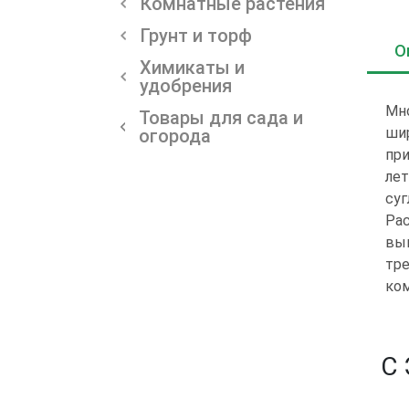
Комнатные растения
Грунт и торф
О
Химикаты и
удобрения
Мно
Товары для сада и
ши
огорода
при
лет
суг
Рас
вык
тре
ком
С