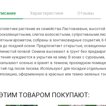
писание
Характеристики
Отзывы
голетнее растение из семейства Ластовневые, высотой 
роколанцетными, слегка волосистыми, супротивными лис
ятным ароматом, собраны в зонтиковидные соцветия, 6-
а до поздней осени. Предпочитает открытые, освещенные
линистой почвой. Семена высевают в грунт без предварит
тения нуждаются в укрытии на зиму. В зонах с суровыми
апывают осенью и хранят в темном, прохладном помещен
тий год после посева. Используют для посадки отдельны
позицию, оформленную в красных или темно-зеленых тон
 ЭТИМ ТОВАРОМ ПОКУПАЮТ: