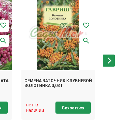
НАТА
СЕМЕНА ВАТОЧНИК КЛУБНЕВОЙ
СЕМЕНА ВАТ
ЗОЛОТИНКА 0,03 Г
АЙСБЕРГ
нет в
нет в
я
Связаться
наличии
наличии