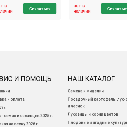
ет в
нет в
Связаться
Связатьс
аличии
наличии
ВИС И ПОМОЩЬ
НАШ КАТАЛОГ
пании
Семена и мицелии
вка и оплата
Посадочный картофель, лук-
и чеснок
кты
Луковицы и корни цветов
г семян и саженцев 2025 г.
Плодовые и ягодные культур
каз на весну 2026 г.