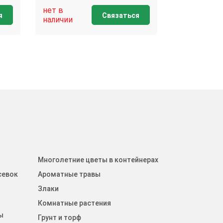
нет в
нет в
я
Связаться
наличии
наличии
Многолетние цветы в контейнерах
севок
Ароматные травы
Злаки
Комнатные растения
ы
Грунт и торф