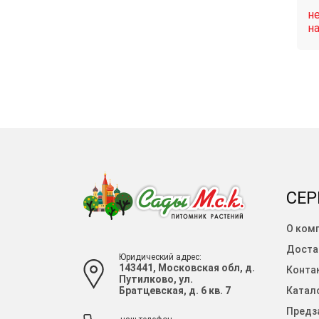
нет в
н
Связаться
Связаться
наличии
н
СЕР
О ком
Доста
Юридический адрес:
143441, Московская обл, д.
Конта
Путилково, ул.
Братцевская, д. 6 кв. 7
Катало
Предза