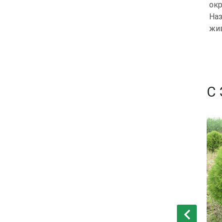
окр
Наз
жив
С