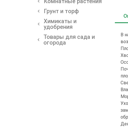
Комнатные растения
Грунт и торф
О
Химикаты и
удобрения
В н
Товары для сада и
воз
огорода
Пло
Хво
Осо
Поч
пло
Све
Вла
Мор
Ухо
зам
обр
Дек