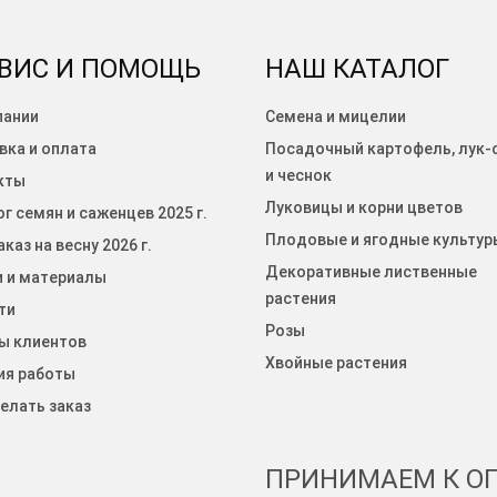
ВИС И ПОМОЩЬ
НАШ КАТАЛОГ
пании
Семена и мицелии
вка и оплата
Посадочный картофель, лук-
и чеснок
кты
Луковицы и корни цветов
г семян и саженцев 2025 г.
Плодовые и ягодные культур
каз на весну 2026 г.
Декоративные лиственные
и и материалы
растения
ти
Розы
ы клиентов
Хвойные растения
ия работы
елать заказ
ПРИНИМАЕМ К ОП