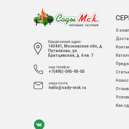
СЕР
О ком
Доста
Юридический адрес:
143441, Московская обл, д.
Конта
Путилково, ул.
Братцевская, д. 6 кв. 7
Катало
Предза
наш телефон
+7(495)-095-95-05
Стать
Новос
наша почта
hello@sady-msk.ru
Отзыв
Услов
Как сд