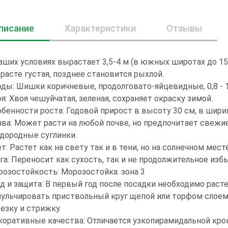
писание
Характеристики
Отзывы
аших условиях вырастает 3,5-4 м (в южных широтах до 15 
расте густая, позднее становится рыхлой.
ды: Шишки коричневые, продолговато-яйцевидные, 0,8 - 1
я: Хвоя чешуйчатая, зеленая, сохраняет окраску зимой.
бенности роста: Годовой прирост в высоту 30 см, в ширин
ва: Может расти на любой почве, но предпочитает свежи
дородные суглинки.
т: Растет как на свету так и в тени, но на солнечном мес
га: Переносит как сухость, так и не продолжительное из
озостойкость: Морозостойка. зона 3
д и защита: В первый год после посадки необходимо раст
ульчировать приствольный круг щепой или торфом слоем
езку и стрижку.
оративные качества: Отличается узкопирамидальной крон