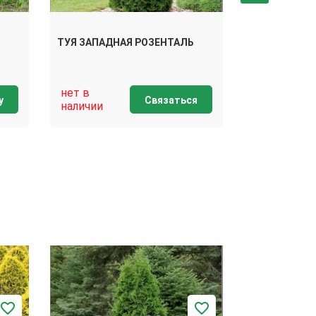
ТУЯ ЗАПАДНАЯ РОЗЕНТАЛЬ
ТУЯ ЗАПАДН
нет в
нет в
у
Связаться
наличии
наличии