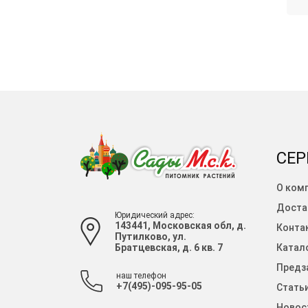
СЕР
О ком
Доста
Юридический адрес:
143441, Московская обл, д.
Конта
Путилково, ул.
Братцевская, д. 6 кв. 7
Катало
Предза
наш телефон
+7(495)-095-95-05
Стать
Новос