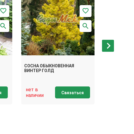
СОСНА ОБЫКНОВЕННАЯ
СОСНА ОБЫ
ВИНТЕР ГОЛД
ФАСТИГИАТ
нет в
нет в
я
Связаться
наличии
наличии