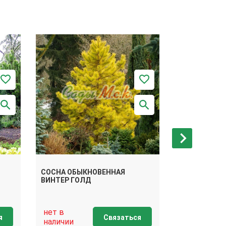
СОСНА ОБЫКНОВЕННАЯ
СОСНА ОБЫ
ВИНТЕР ГОЛД
ГЛОБОЗА ВИ
нет в
нет в
я
Связаться
наличии
наличии