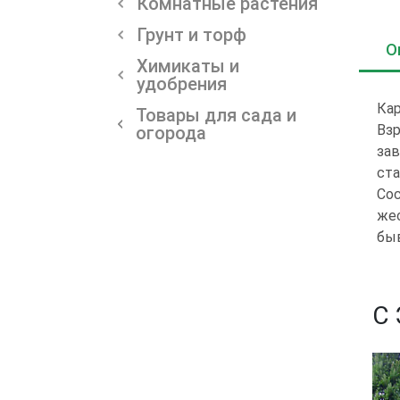
Комнатные растения
Грунт и торф
О
Химикаты и
удобрения
Кар
Товары для сада и
Вз
огорода
зав
ста
Сос
жес
быв
С