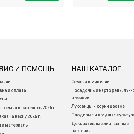
ВИС И ПОМОЩЬ
НАШ КАТАЛОГ
пании
Семена и мицелии
вка и оплата
Посадочный картофель, лук-
и чеснок
кты
Луковицы и корни цветов
г семян и саженцев 2025 г.
Плодовые и ягодные культур
каз на весну 2026 г.
Декоративные лиственные
и и материалы
растения
ти