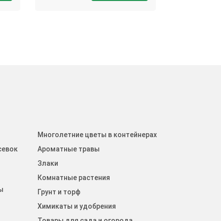
Многолетние цветы в контейнерах
севок
Ароматные травы
Злаки
Комнатные растения
ы
Грунт и торф
Химикаты и удобрения
Товары для сада и огорода