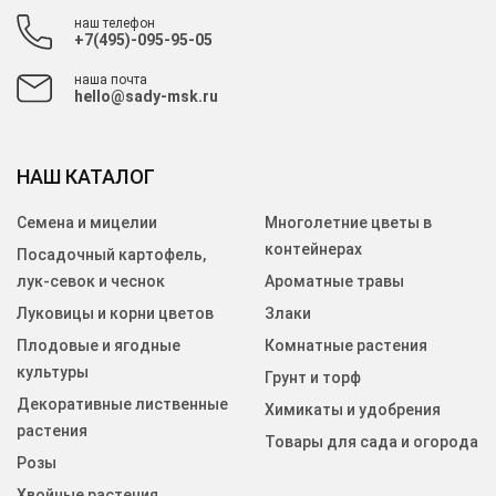
наш телефон
+7(495)-095-95-05
наша почта
hello@sady-msk.ru
НАШ КАТАЛОГ
Семена и мицелии
Многолетние цветы в
контейнерах
Посадочный картофель,
лук-севок и чеснок
Ароматные травы
Луковицы и корни цветов
Злаки
Плодовые и ягодные
Комнатные растения
культуры
Грунт и торф
Декоративные лиственные
Химикаты и удобрения
растения
Товары для сада и огорода
Розы
Хвойные растения