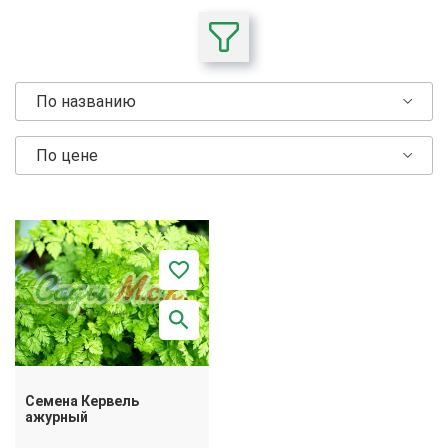
По названию
По цене
Семена Кервель
ажурный