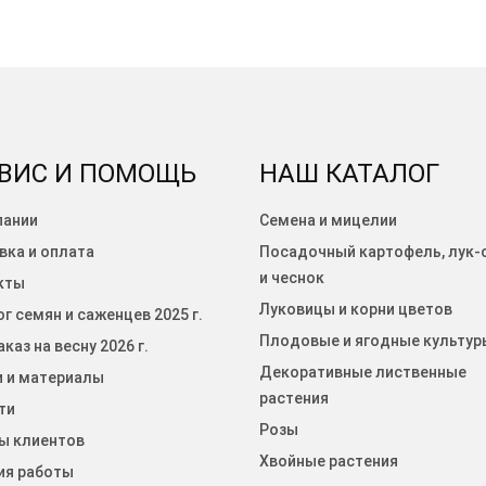
ВИС И ПОМОЩЬ
НАШ КАТАЛОГ
пании
Семена и мицелии
вка и оплата
Посадочный картофель, лук-
и чеснок
кты
Луковицы и корни цветов
г семян и саженцев 2025 г.
Плодовые и ягодные культур
каз на весну 2026 г.
Декоративные лиственные
и и материалы
растения
ти
Розы
ы клиентов
Хвойные растения
ия работы