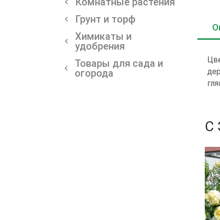
Комнатные растения
Грунт и торф
О
Химикаты и
удобрения
Цве
Товары для сада и
дер
огорода
гля
С