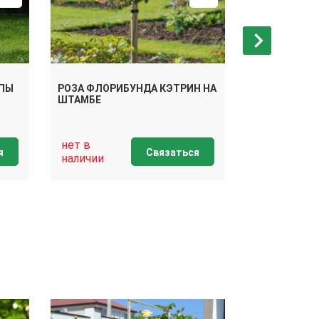
АПЫ
РОЗА ФЛОРИБУНДА КЭТРИН НА
РОЗА ФЛОРИ
ШТАМБЕ
ШТАМБЕ
нет в
нет в
я
Связаться
наличии
наличии