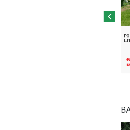
ДА КАЙЛАНИ
РОЗА ФЛОРИБУНДА БОНИКА НА
РО
ШТАМБЕ
ШТ
нет в
н
Связаться
Связаться
наличии
н
В