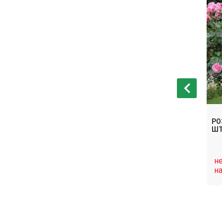
ДА ТОПКАПЫ
РОЗА ФЛОРИБУНДА КАЙЛАНИ
РО
НА ШТАМБЕ
ШТ
нет в
н
Связаться
Связаться
наличии
н