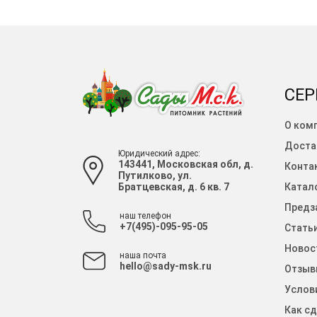
СЕР
О ком
Доста
Юридический адрес:
143441, Московская обл, д.
Конта
Путилково, ул.
Братцевская, д. 6 кв. 7
Катало
Предза
наш телефон
+7(495)-095-95-05
Стать
Новос
наша почта
hello@sady-msk.ru
Отзыв
Услов
Как сд