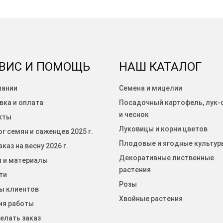
ВИС И ПОМОЩЬ
НАШ КАТАЛОГ
пании
Семена и мицелии
вка и оплата
Посадочный картофель, лук-
и чеснок
кты
Луковицы и корни цветов
г семян и саженцев 2025 г.
Плодовые и ягодные культур
каз на весну 2026 г.
Декоративные лиственные
и и материалы
растения
ти
Розы
ы клиентов
Хвойные растения
ия работы
елать заказ