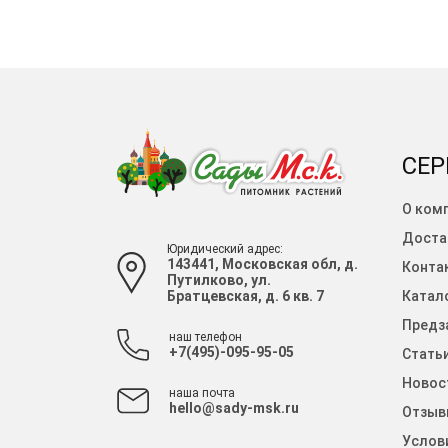
СЕР
О ком
Доста
Юридический адрес:
143441, Московская обл, д.
Конта
Путилково, ул.
Братцевская, д. 6 кв. 7
Катало
Предза
наш телефон
+7(495)-095-95-05
Стать
Новос
наша почта
hello@sady-msk.ru
Отзыв
Услов