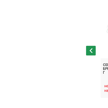
СЕМЕНА КАПУСТА
СЕ
А
БРЮССЕЛЬСКАЯ БРИЛЛИАНТ
БР
ГРОНИНГЕР
F1
Г
нет в
н
Связаться
Связаться
наличии
н