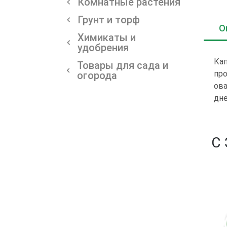
Комнатные растения
Грунт и торф
О
Химикаты и
удобрения
Кап
Товары для сада и
про
огорода
ова
дн
С