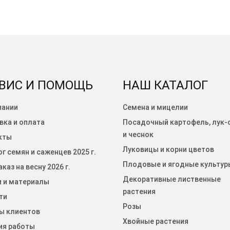
ВИС И ПОМОЩЬ
НАШ КАТАЛОГ
пании
Семена и мицелии
вка и оплата
Посадочный картофель, лук-
и чеснок
кты
Луковицы и корни цветов
г семян и саженцев 2025 г.
Плодовые и ягодные культур
каз на весну 2026 г.
Декоративные лиственные
и и материалы
растения
ти
Розы
ы клиентов
Хвойные растения
ия работы