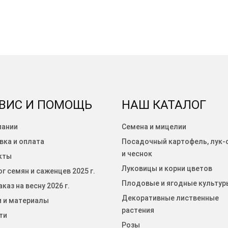
ВИС И ПОМОЩЬ
НАШ КАТАЛОГ
пании
Семена и мицелии
вка и оплата
Посадочный картофель, лук-
и чеснок
кты
Луковицы и корни цветов
г семян и саженцев 2025 г.
Плодовые и ягодные культур
каз на весну 2026 г.
Декоративные лиственные
и и материалы
растения
ти
Розы