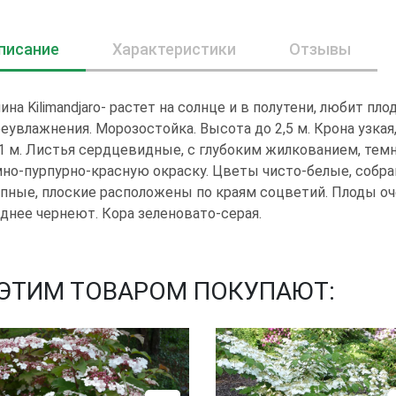
писание
Характеристики
Отзывы
ина Kilimandjaro- растет на солнце и в полутени, любит п
еувлажнения. Морозостойка. Высота до 2,5 м. Крона узка
1 м. Листья сердцевидные, с глубоким жилкованием, те
но-пурпурно-красную окраску. Цветы чисто-белые, собра
пные, плоские расположены по краям соцветий. Плоды оч
днее чернеют. Кора зеленовато-серая.
 ЭТИМ ТОВАРОМ ПОКУПАЮТ: