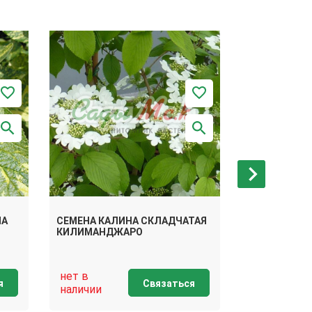
НА
СЕМЕНА КАЛИНА СКЛАДЧАТАЯ
СЕМЕНА КАЛ
КИЛИМАНДЖАРО
нет в
нет в
я
Связаться
наличии
наличии