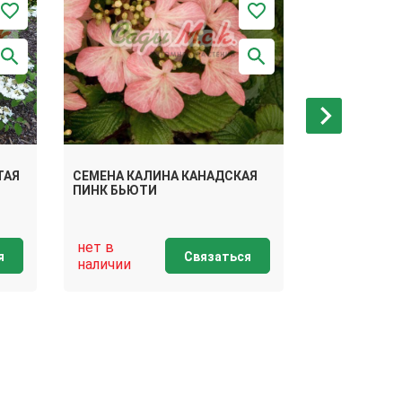
ТАЯ
СЕМЕНА КАЛИНА КАНАДСКАЯ
СЕМЕНА КАЛ
ПИНК БЬЮТИ
КИЛИМАНД
нет в
нет в
я
Связаться
наличии
наличии