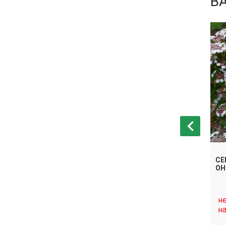
В
СЕМЕНА КАЛИНА
 ГОРДОВИНА
СЕ
ОБЫКНОВЕННАЯ
ОН
КСАНТОКАРПУМ
нет в
н
Связаться
Связаться
наличии
н