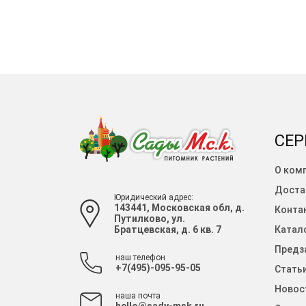
СЕР
О ком
Доста
Юридический адрес:
143441, Московская обл, д.
Конта
Путилково, ул.
Братцевская, д. 6 кв. 7
Катало
Предза
наш телефон
+7(495)-095-95-05
Стать
Новос
наша почта
hello@sady-msk.ru