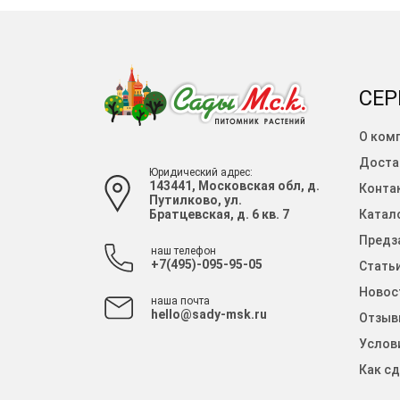
СЕР
О ком
Доста
Юридический адрес:
143441, Московская обл, д.
Конта
Путилково, ул.
Братцевская, д. 6 кв. 7
Катало
Предза
наш телефон
+7(495)-095-95-05
Стать
Новос
наша почта
hello@sady-msk.ru
Отзыв
Услов
Как сд