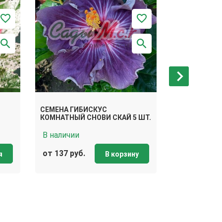
СЕМЕНА ГИБ
СЕМЕНА ГИБИСКУС
КОМНАТНЫЙ 
КОМНАТНЫЙ СНОВИ СКАЙ 5 ШТ.
ШТ.
В наличии
В наличии
от 137 руб.
от 137 руб.
я
В корзину