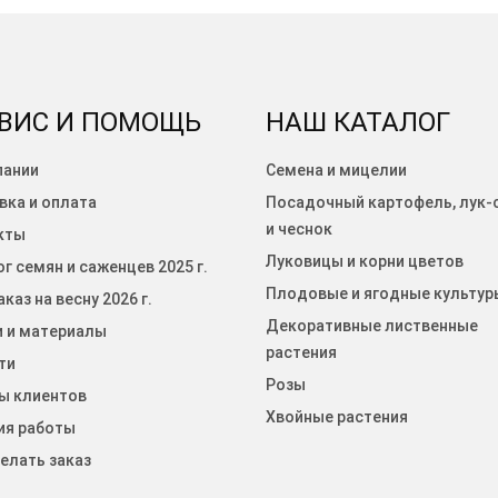
ВИС И ПОМОЩЬ
НАШ КАТАЛОГ
пании
Семена и мицелии
вка и оплата
Посадочный картофель, лук-
и чеснок
кты
Луковицы и корни цветов
г семян и саженцев 2025 г.
Плодовые и ягодные культур
каз на весну 2026 г.
Декоративные лиственные
и и материалы
растения
ти
Розы
ы клиентов
Хвойные растения
ия работы
елать заказ