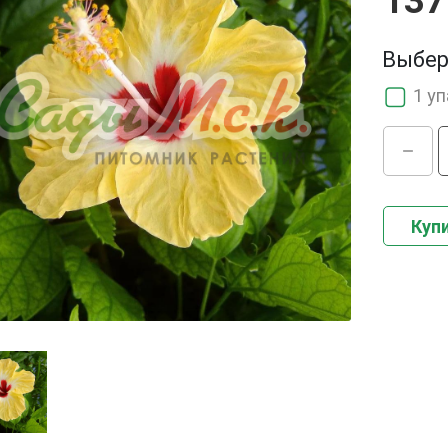
137
Выбер
1 у
Купи