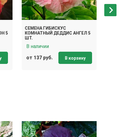
СЕМЕНА ГИБИСКУС
СЕМЕНА ГИБ
Н 5
КОМНАТНЫЙ ДЕДДИС АНГЕЛ 5
КОМНАТНЫЙ 
ШТ.
В наличии
В наличии
от 137 руб.
от 137 руб.
у
В корзину