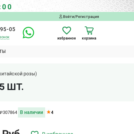
:00
Войти/Регистрация
-95-05
вонок
избранное
корзина
ТЫ
китайской розы)
5 ШТ.
В наличии
 №307864
4