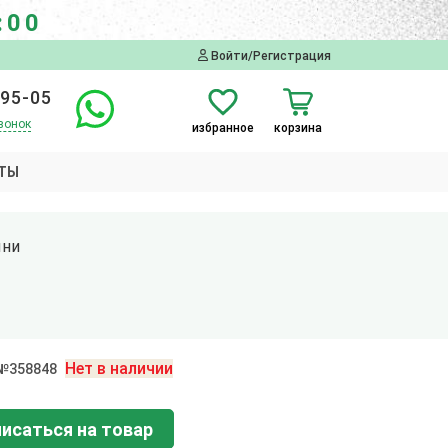
:00
Войти/Регистрация
-95-05
вонок
избранное
корзина
ТЫ
ыни
Нет в наличии
 №358848
исаться на товар