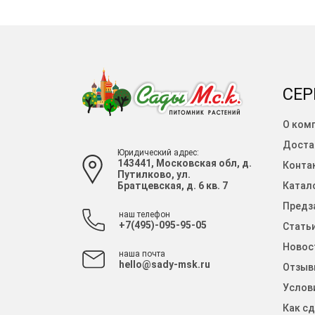
СЕР
О ком
Доста
Юридический адрес:
143441, Московская обл, д.
Конта
Путилково, ул.
Братцевская, д. 6 кв. 7
Катало
Предза
наш телефон
+7(495)-095-95-05
Стать
Новос
наша почта
hello@sady-msk.ru
Отзыв
Услов
Как сд