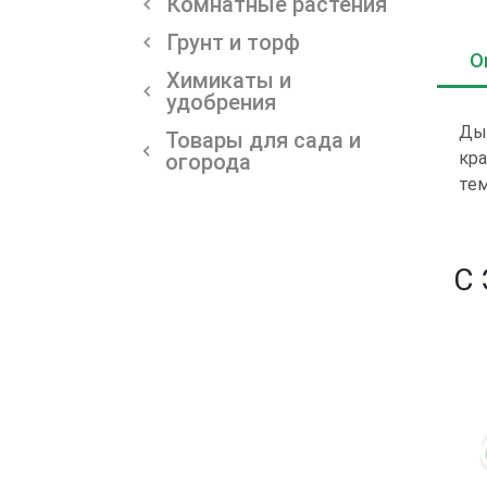
Комнатные растения
Грунт и торф
О
Химикаты и
удобрения
Дын
Товары для сада и
кра
огорода
те
С