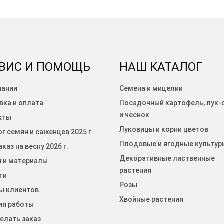
ВИС И ПОМОЩЬ
НАШ КАТАЛОГ
пании
Семена и мицелии
вка и оплата
Посадочный картофель, лук-
и чеснок
кты
Луковицы и корни цветов
г семян и саженцев 2025 г.
Плодовые и ягодные культур
каз на весну 2026 г.
Декоративные лиственные
и и материалы
растения
ти
Розы
ы клиентов
Хвойные растения
ия работы
елать заказ