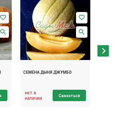
1
СЕМЕНА ДЫНЯ ДЖУМБО
СЕМЕНА ДЫН
нет в
нет в
я
Связаться
наличии
наличии