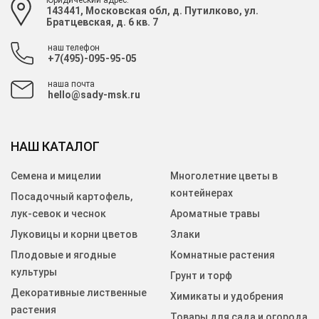
Юридический адрес:
143441, Московская обл, д. Путилково, ул.
Братцевская, д. 6 кв. 7
наш телефон
+7(495)-095-95-05
наша почта
hello@sady-msk.ru
НАШ КАТАЛОГ
Семена и мицелии
Многолетние цветы в
контейнерах
Посадочный картофель,
лук-севок и чеснок
Ароматные травы
Луковицы и корни цветов
Злаки
Плодовые и ягодные
Комнатные растения
культуры
Грунт и торф
Декоративные лиственные
Химикаты и удобрения
растения
Товары для сада и огорода