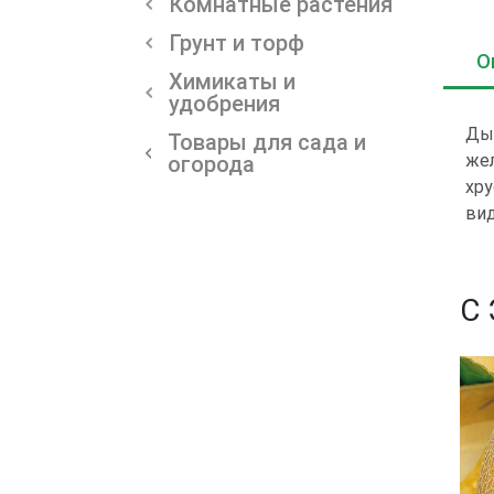
Комнатные растения
Грунт и торф
О
Химикаты и
удобрения
Дын
Товары для сада и
жел
огорода
хру
вид
С