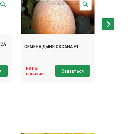
ОСА
СЕМЕНА ДЫНЯ
СЕМЕНА ДЫНЯ ОКСАНА F1
Г
нет в
нет в
я
Связаться
наличии
наличии