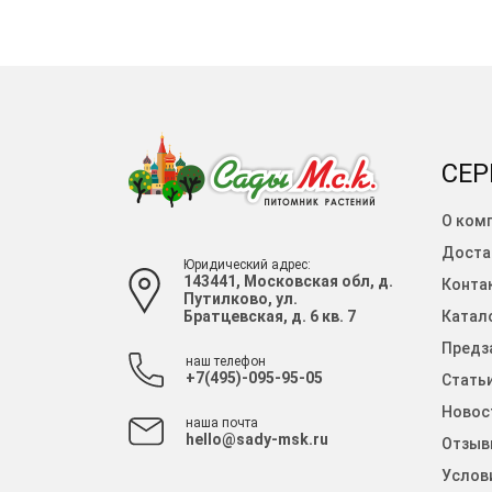
СЕР
О ком
Доста
Юридический адрес:
143441, Московская обл, д.
Конта
Путилково, ул.
Братцевская, д. 6 кв. 7
Катало
Предза
наш телефон
+7(495)-095-95-05
Стать
Новос
наша почта
hello@sady-msk.ru
Отзыв
Услов