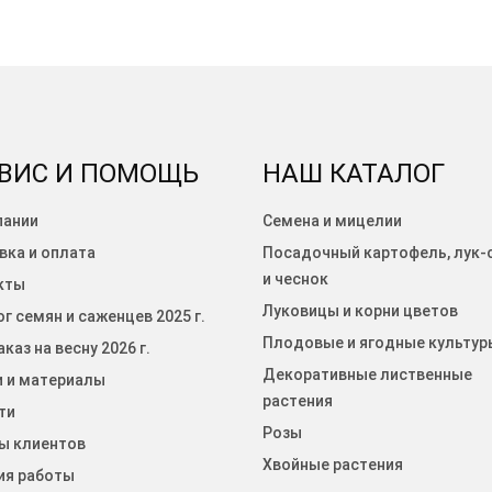
ВИС И ПОМОЩЬ
НАШ КАТАЛОГ
пании
Семена и мицелии
вка и оплата
Посадочный картофель, лук-
и чеснок
кты
Луковицы и корни цветов
г семян и саженцев 2025 г.
Плодовые и ягодные культур
каз на весну 2026 г.
Декоративные лиственные
и и материалы
растения
ти
Розы
ы клиентов
Хвойные растения
ия работы