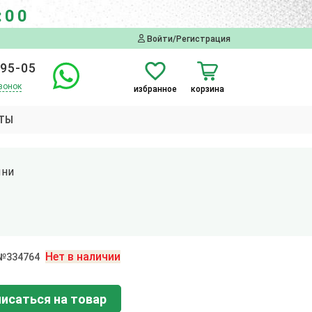
:00
Войти/Регистрация
-95-05
вонок
избранное
корзина
ТЫ
ыни
Нет в наличии
 №334764
исаться на товар