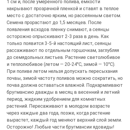
1 см и, после умеренного полива, емкости
накрывают прозрачной пленкой и ставят в теплое
место с достаточно ярким, но рассеянным светом.
Семена прорастают до 1,5 месяцев. После
появления всходов пленку снимают, а сеянцы
осторожно опрыскивают 2-3 раза в день. Как
только появится 3-5-й настоящий лист, сеянцы
рассаживают по отдельным горшочкам, заглубляя
до семядольных листьев. Растение светолюбивое
и теплолюбивое (летом — 20-24°С, зимой — 10°С).
При поливе летом нельзя допускать пересыхания
почвы, зимой частоту поливов можно сократить, но
почва должна оставаться влажной. Подкармливают
бругмансию дважды в месяц в весенний и летний
период, жидким удобрением для комнатных
растений. Пересаживают в молодом возрасте
через каждые два года, позже, когда растение
вырастет, каждый год меняют верхний слой земли.
Осторожно! Любые части бругмансии ядовиды!