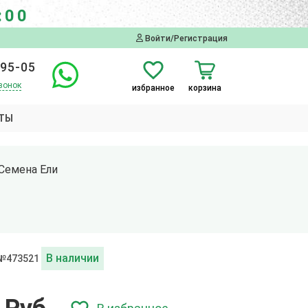
:00
Войти/Регистрация
-95-05
вонок
избранное
корзина
ТЫ
Семена Ели
В наличии
 №473521