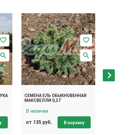
УКА
СЕМЕНА ЕЛЬ ОБЫКНОВЕННАЯ
СЕМЕНА ЕЛЬ
МАКСВЕЛЛИ 0,2 Г
МОНТГОМЕРИ 
В наличии
В наличии
от 135 руб.
от 135 руб.
у
В корзину