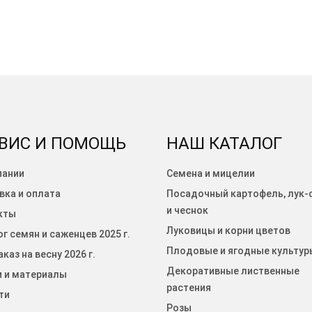
ВИС И ПОМОЩЬ
НАШ КАТАЛОГ
пании
Семена и мицелии
вка и оплата
Посадочный картофель, лук-
и чеснок
кты
Луковицы и корни цветов
г семян и саженцев 2025 г.
Плодовые и ягодные культур
каз на весну 2026 г.
Декоративные лиственные
и и материалы
растения
ти
Розы