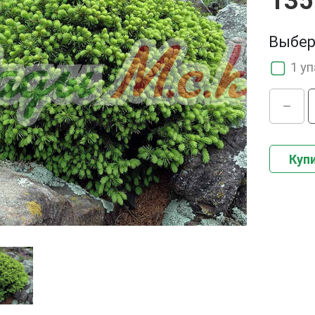
135
Выбер
1 у
Купи