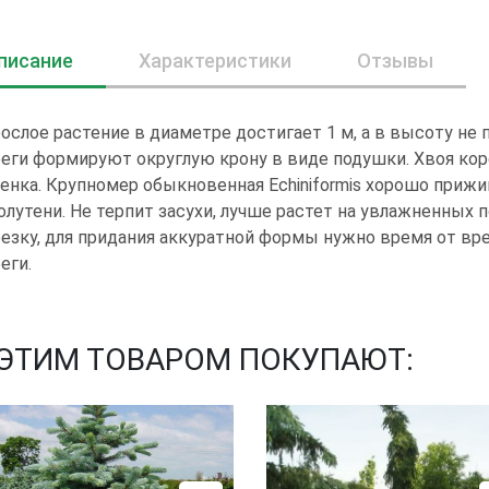
писание
Характеристики
Отзывы
ослое растение в диаметре достигает 1 м, а в высоту не
еги формируют округлую крону в виде подушки. Хвоя коро
енка. Крупномер обыкновенная Echiniformis хорошо прижив
олутени. Не терпит засухи, лучше растет на увлажненных 
езку, для придания аккуратной формы нужно время от в
еги.
 ЭТИМ ТОВАРОМ ПОКУПАЮТ: