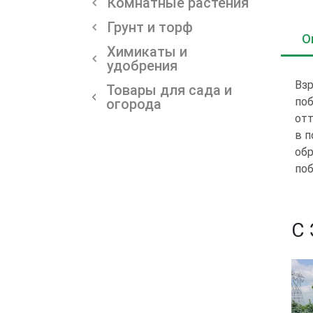
Комнатные растения
Грунт и торф
О
Химикаты и
удобрения
Взр
Товары для сада и
поб
огорода
отт
в п
обр
поб
С