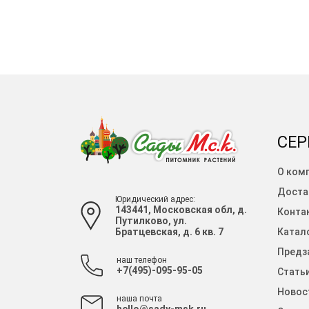
СЕР
О ком
Доста
Юридический адрес:
143441, Московская обл, д.
Конта
Путилково, ул.
Братцевская, д. 6 кв. 7
Катало
Предза
наш телефон
+7(495)-095-95-05
Стать
Новос
наша почта
hello@sady-msk.ru