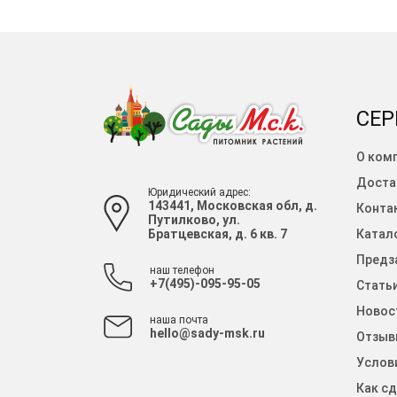
СЕР
О ком
Доста
Юридический адрес:
143441, Московская обл, д.
Конта
Путилково, ул.
Братцевская, д. 6 кв. 7
Катало
Предза
наш телефон
+7(495)-095-95-05
Стать
Новос
наша почта
hello@sady-msk.ru
Отзыв
Услов
Как сд