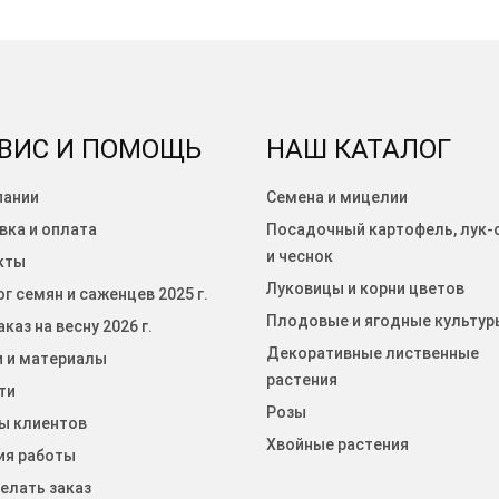
ВИС И ПОМОЩЬ
НАШ КАТАЛОГ
пании
Семена и мицелии
вка и оплата
Посадочный картофель, лук-
и чеснок
кты
Луковицы и корни цветов
г семян и саженцев 2025 г.
Плодовые и ягодные культур
каз на весну 2026 г.
Декоративные лиственные
и и материалы
растения
ти
Розы
ы клиентов
Хвойные растения
ия работы
елать заказ