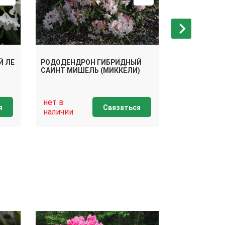
Й ЛЕ
РОДОДЕНДРОН ГИБРИДНЫЙ
РОДОДЕНДР
САИНТ МИШЕЛЬ (МИККЕЛИ)
БЛЮТОПИЯ
нет в
нет в
я
Связаться
наличии
наличии