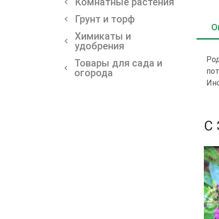
Комнатные растения
Грунт и торф
О
Химикаты и
удобрения
Род
Товары для сада и
пот
огорода
Ино
С