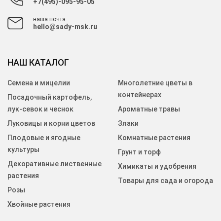
+7(495)-095-95-05
наша почта
hello@sady-msk.ru
НАШ КАТАЛОГ
Семена и мицелии
Многолетние цветы в
контейнерах
Посадочный картофель,
лук-севок и чеснок
Ароматные травы
Луковицы и корни цветов
Злаки
Плодовые и ягодные
Комнатные растения
культуры
Грунт и торф
Декоративные лиственные
Химикаты и удобрения
растения
Товары для сада и огорода
Розы
Хвойные растения