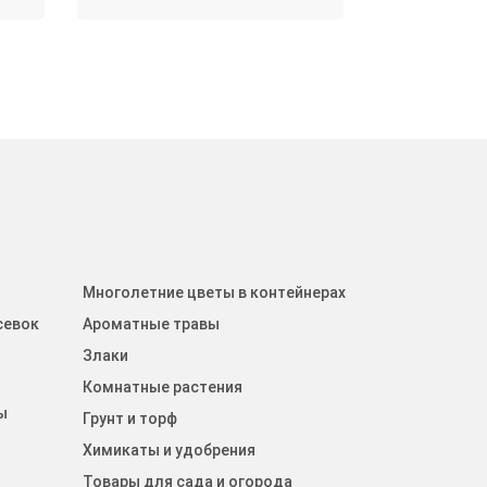
Многолетние цветы в контейнерах
севок
Ароматные травы
Злаки
Комнатные растения
ы
Грунт и торф
Химикаты и удобрения
Товары для сада и огорода