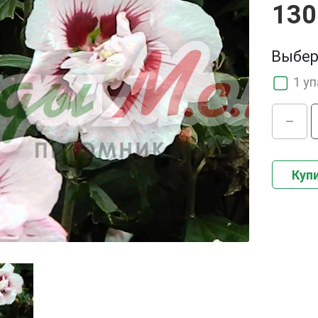
130
Выбер
1 у
Купи