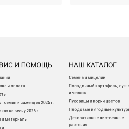
ВИС И ПОМОЩЬ
НАШ КАТАЛОГ
пании
Семена и мицелии
вка и оплата
Посадочный картофель, лук-
и чеснок
кты
Луковицы и корни цветов
г семян и саженцев 2025 г.
Плодовые и ягодные культур
каз на весну 2026 г.
Декоративные лиственные
и и материалы
растения
ти