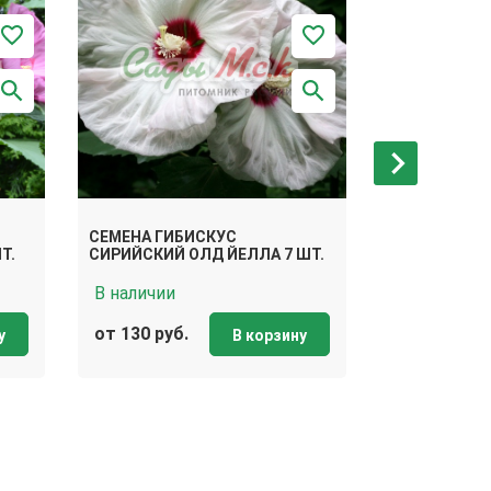
СЕМЕНА ГИБ
СЕМЕНА ГИБИСКУС
СИРИЙСКИЙ 
Т.
СИРИЙСКИЙ ОЛД ЙЕЛЛА 7 ШТ.
ШТ.
В наличии
В наличии
от 130 руб.
от 130 руб.
у
В корзину