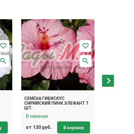
СЕМЕНА ГИБИСКУС
СЕМЕНА ГИБ
СИРИЙСКИЙ ПИНК ЭЛЕФАНТ 7
СИРИЙСКИЙ 
ШТ.
ШТ.
В наличии
В наличии
от 130 руб.
от 130 руб.
у
В корзину