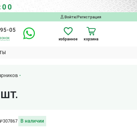
:00
Войти/Регистрация
-95-05
вонок
избранное
корзина
ТЫ
арников
 ШТ.
В наличии
 №307867