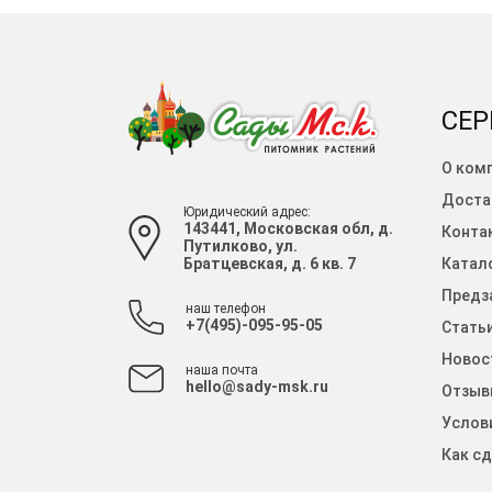
СЕР
О ком
Доста
Юридический адрес:
143441, Московская обл, д.
Конта
Путилково, ул.
Братцевская, д. 6 кв. 7
Катало
Предза
наш телефон
+7(495)-095-95-05
Стать
Новос
наша почта
hello@sady-msk.ru
Отзыв
Услов
Как сд