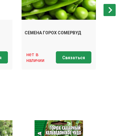
СЕМЕНА ГОР
СЕМЕНА ГОРОХ СОМЕРВУД
КЕЛЬВЕДОН
нет в
нет в
я
Связаться
наличии
наличии