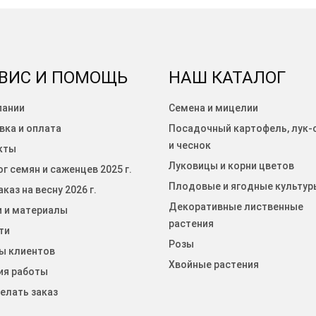
ВИС И ПОМОЩЬ
НАШ КАТАЛОГ
пании
Семена и мицелии
вка и оплата
Посадочный картофель, лук-
и чеснок
кты
Луковицы и корни цветов
г семян и саженцев 2025 г.
Плодовые и ягодные культур
каз на весну 2026 г.
Декоративные лиственные
и и материалы
растения
ти
Розы
ы клиентов
Хвойные растения
ия работы
елать заказ