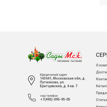
СЕР
О ком
Доста
Юридический адрес:
143441, Московская обл, д.
Конта
Путилково, ул.
Братцевская, д. 6 кв. 7
Катало
Предза
наш телефон
+7(495)-095-95-05
Стать
Новос