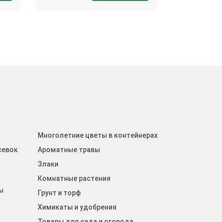
Многолетние цветы в контейнерах
севок
Ароматные травы
Злаки
Комнатные растения
ы
Грунт и торф
Химикаты и удобрения
Товары для сада и огорода