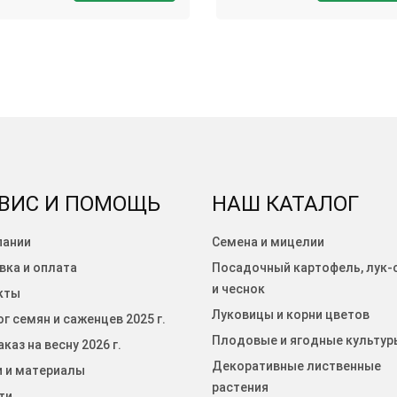
ВИС И ПОМОЩЬ
НАШ КАТАЛОГ
пании
Семена и мицелии
вка и оплата
Посадочный картофель, лук-
и чеснок
кты
Луковицы и корни цветов
г семян и саженцев 2025 г.
Плодовые и ягодные культур
каз на весну 2026 г.
Декоративные лиственные
и и материалы
растения
ти