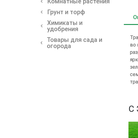
Комнатные растения
Грунт и торф
О
Химикаты и
удобрения
Тра
Товары для сада и
во 
огорода
раз
ярк
зел
сем
тра
С