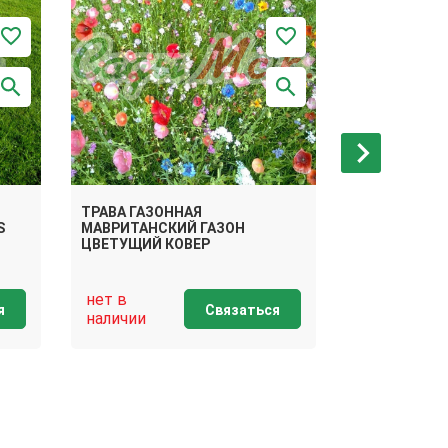
ТРАВА ГАЗОННАЯ
S
МАВРИТАНСКИЙ ГАЗОН
ТРАВА ГАЗО
ЦВЕТУЩИЙ КОВЕР
нет в
нет в
я
Связаться
наличии
наличии