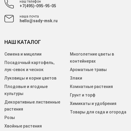
наш телефон
+7(495)-095-95-05
наша почта
hello@sady-msk.ru
НАШ КАТАЛОГ
Семена и мицелии
Многолетние цветы в
контейнерах
Посадочный картофель,
лук-севок и чеснок
Ароматные травы
Луковицы и корни цветов
Злаки
Плодовые и ягодные
Комнатные растения
культуры
Грунт и торф
Декоративные лиственные
Химикаты и удобрения
растения
Товары для сада и огорода
Розы
Хвойные растения